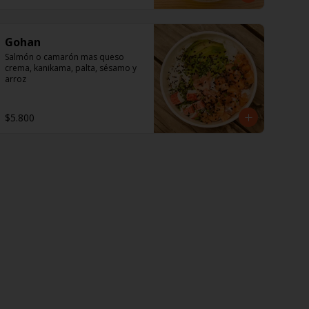
vinagre blanco, salsa inglesa, 
mayonesa y pasta de anchoas.
Gohan
Salmón o camarón mas queso 
crema, kanikama, palta, sésamo y 
arroz
$5.800