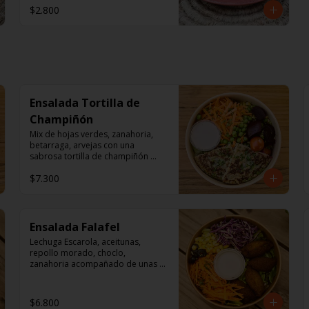
$2.800
Ensalada Tortilla de
Champiñón
Mix de hojas verdes, zanahoria, 
betarraga, arvejas con una 
sabrosa tortilla de champiñón 
acompañado de un dressing de 
$7.300
mayonesa, jugo de limón, sal, 
cúrcuma, comino y pimienta.
Ensalada Falafel
Lechuga Escarola, aceitunas, 
repollo morado, choclo, 
zanahoria acompañado de unas 
sabrosos falafel (garbanzos) 

Aderezo a base de mayonesa.
$6.800