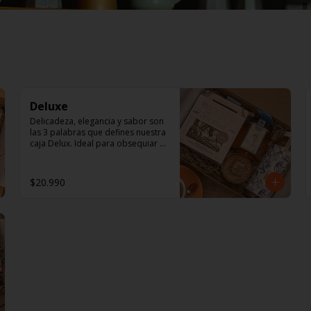
Deluxe
Delicadeza, elegancia y sabor son 
las 3 palabras que defines nuestra 
caja Delux. Ideal para obsequiar 
en esa ocasión especial 

En ella encontrarás: 

$20.990
1  Pita sticks Canela 120 gr, 
Nuestra Pita Sticks de canela con 
un toque dulce, crocantes y 
deliciosas. Ideal para un café en la 
mañana, un té en la tarde, un 
queso blanco en el aperitivo o 
simplemente solas como snack. En 
un precioso packaging reciclable, 
bolsa 100% compostable, apta 
para veganos y alergias 
alimentarias.
