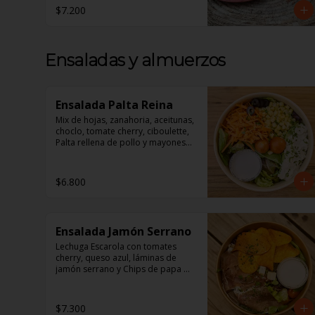
$7.200
1 Croissant de Jamón y Queso

1 Jugo de Naranja Recién 
exprimido

**Todos nuestros desayunos 
Ensaladas y almuerzos
vienen en Cajas perfectas Para 
regalar!**
Ensalada Palta Reina
Mix de hojas, zanahoria, aceitunas, 
choclo, tomate cherry, ciboulette, 
Palta rellena de pollo y mayonesa, 
acompañado de un dressing de 
mayonesa, jugo de limón, sal, 
cúrcuma, comino y pimienta.
$6.800
Ensalada Jamón Serrano
Lechuga Escarola con tomates 
cherry, queso azul, láminas de 
jamón serrano y Chips de papa 
camote.

Aderezo a base de mayonesa.
$7.300