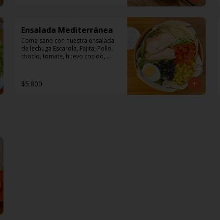
Ensalada Mediterránea
Come sano con nuestra ensalada 
de lechuga Escarola, Fajita, Pollo, 
choclo, tomate, huevo cocido, 
queso parmesano y aceitunas 
deshuesadas.

$5.800
Aderezo: Mayonesa y perejil.