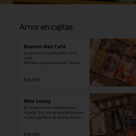
Amor en cajitas
Buenos días Café
Lo que no te puede faltar en tu 
casa. 

Nuestra caja corporativa "Buenos 
días Café" 

En ella encontrarás:

$26.990
1 jugo Ama Orgánico, inigualable 
sabor natural. 

Mini honey
1 Brownie Fudge, para los 
amantes de lo Vegano y los no tan 
En ocasiones no sabemos que 
amantes también, de exquisito 
regalar, por eso preparamos para 
sabor y textura. 

ti está caja llena de mucha dulzura, 
sabemos que será la sorpresa 
1 Mix de frutos secos, un 
perfecta.

saludable snack para todo 
$18.990
momento. 
