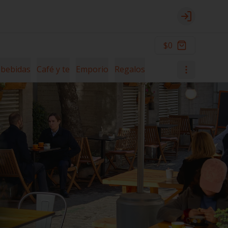
Login
$0
 bebidas
Café y te
Emporio
Regalos