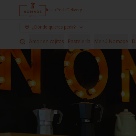
Inicio
Pedir
Delivery
¿Dónde quieres pedir?
Amor en cajitas
Pastelería
Menú Nomade
D