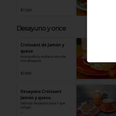
$7.300
Desayuno y once
Croissant de Jamón y
queso
Acompaña tu mañana con este 
rico desayuno
$2.800
Desayuno Croissant
Jamón y queso.
Sabroso desayuno para 1 que 
incluye:

1 Café a elección
