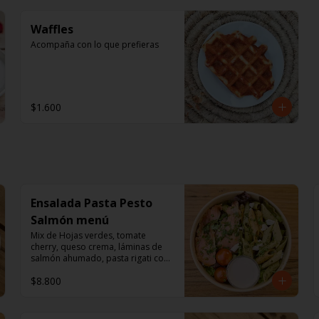
Waffles
Acompaña con lo que prefieras
$1.600
Ensalada Pasta Pesto
Salmón menú
Mix de Hojas verdes, tomate 
cherry, queso crema, láminas de 
salmón ahumado, pasta rigati con 
pesto acompañado con dressing 
$8.800
de mayonesa, jugo de limón, sal, 
cúrcuma, comino y pimienta.