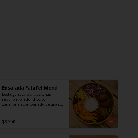
Ensalada Falafel Menú
Lechuga Escarola, aceitunas, 
repollo morado, choclo, 
zanahoria acompañado de unas 
sabrosos falafel (garbanzos) 

Aderezo a base de mayonesa.
$8.300