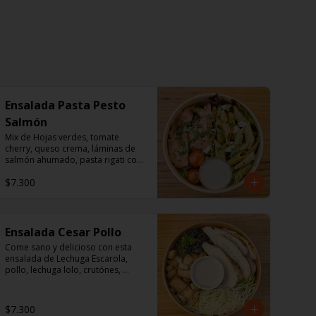
Ensalada Pasta Pesto
Salmón
Mix de Hojas verdes, tomate 
cherry, queso crema, láminas de 
salmón ahumado, pasta rigati con 
pesto acompañado con dressing 
$7.300
de mayonesa, jugo de limón, sal, 
cúrcuma, comino y pimienta.
Ensalada Cesar Pollo
Come sano y delicioso con esta 
ensalada de Lechuga Escarola, 
pollo, lechuga lolo, crutónes, 
aceitunas deshuesadas,  queso 
parmesano.

$7.300
Aderezo: Aceite Vegetal, agua, 