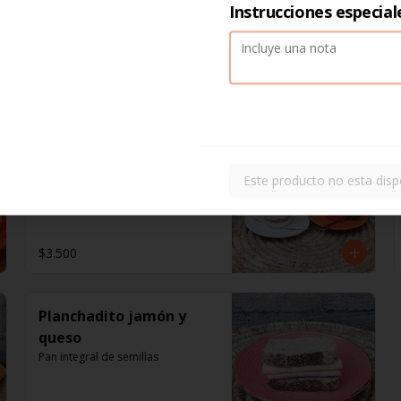
Instrucciones especial
Quiche espinaca y queso fresco: 
Espinaca fresca, queso fresco y 
Liaison (Crema de leche con 
huevo); gratinado con queso 
parmesano.
Capuccino + dulce
Elige tu café y tentación preferida
Este producto no esta disp
$3.500
Planchadito jamón y
queso
Pan integral de semillas