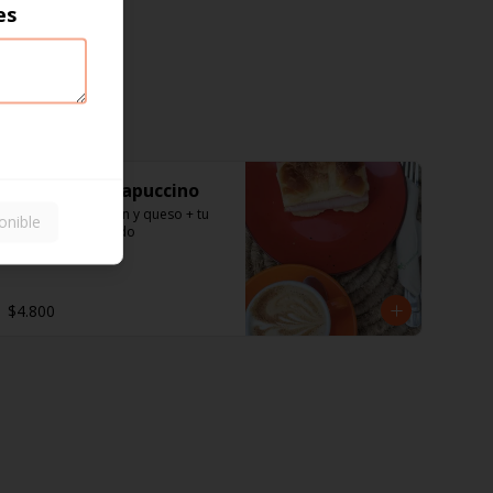
es
Croissant + capuccino
Croissant de jamón y queso + tu 
onible
capuccino preferido
$4.800