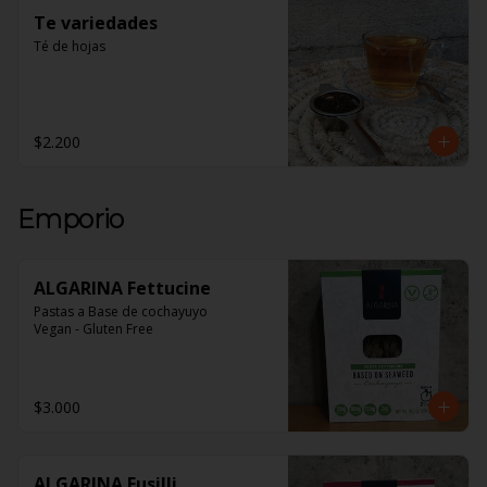
Te variedades
Té de hojas
$2.200
Emporio
ALGARINA Fettucine
Pastas a Base de cochayuyo 

Vegan - Gluten Free
$3.000
ALGARINA Fusilli