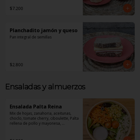
1 Croissant de Jamón y Queso

$7.200
1 Jugo de Naranja Recién exprimido

**Todos nuestros desayunos vienen 
en Cajas perfectas Para regalar!**
Planchadito jamón y queso
Pan integral de semillas
$2.800
Ensaladas y almuerzos
Ensalada Palta Reina
Mix de hojas, zanahoria, aceitunas, 
choclo, tomate cherry, ciboulette, Palta 
rellena de pollo y mayonesa, 
acompañado de un dressing de 
mayonesa, jugo de limón, sal, 
cúrcuma, comino y pimienta.