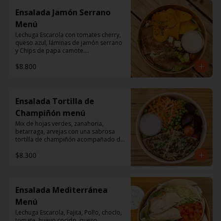
Ensalada Jamón Serrano
Menú
Lechuga Escarola con tomates cherry, 
queso azul, láminas de jamón serrano 
y Chips de papa camote.

Aderezo a base de mayonesa.
$8.800
Ensalada Tortilla de
Champiñón menú
Mix de hojas verdes, zanahoria, 
betarraga, arvejas con una sabrosa 
tortilla de champiñón acompañado de 
un dressing de mayonesa, jugo de 
$8.300
limón, sal, cúrcuma, comino y 
pimienta.
Ensalada Mediterránea
Menú
Lechuga Escarola, Fajita, Pollo, choclo, 
tomate, huevo cocido, queso 