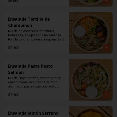
$6.800
Ensalada Tortilla de
Champiñón
Mix de hojas verdes, zanahoria, 
betarraga, arvejas con una sabrosa 
tortilla de champiñón acompañado de 
un dressing de mayonesa, jugo de 
$7.300
limón, sal, cúrcuma, comino y 
pimienta.
Ensalada Pasta Pesto
Salmón
Mix de Hojas verdes, tomate cherry, 
queso crema, láminas de salmón 
ahumado, pasta rigati con pesto 
acompañado con dressing de 
$7.300
mayonesa, jugo de limón, sal, 
cúrcuma, comino y pimienta.
Ensalada Jamón Serrano