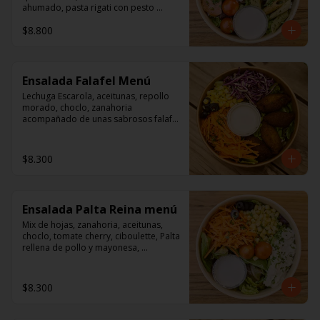
ahumado, pasta rigati con pesto 
acompañado con dressing de 
$8.800
mayonesa, jugo de limón, sal, 
cúrcuma, comino y pimienta.
Ensalada Falafel Menú
Lechuga Escarola, aceitunas, repollo 
morado, choclo, zanahoria 
acompañado de unas sabrosos falafel 
(garbanzos) 

Aderezo a base de mayonesa.
$8.300
Ensalada Palta Reina menú
Mix de hojas, zanahoria, aceitunas, 
choclo, tomate cherry, ciboulette, Palta 
rellena de pollo y mayonesa, 
acompañado de un dressing de 
mayonesa, jugo de limón, sal, 
cúrcuma, comino y pimienta.
$8.300