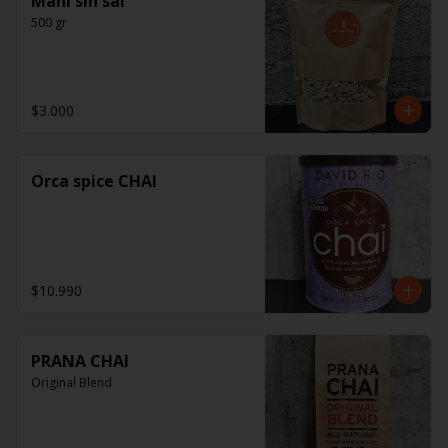
Maní sin sal
500 gr
$3.000
Orca spice CHAI
$10.990
PRANA CHAI
Original Blend