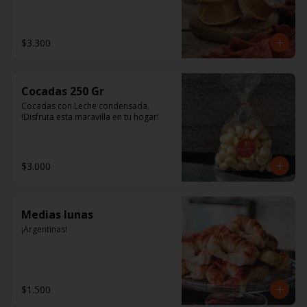
tienen una colección de Uvas 
Varietales y los únicos Jugos Chilenos 
de exportación. Tienen un 
extraordinario sabor y aroma, y son 
$3.300
fuente natural de antioxidantes y 
polifenoles.
Cocadas 250 Gr
Cocadas con Leche condensada. 
!Disfruta esta maravilla en tu hogar!
$3.000
Medias lunas
¡Argentinas!
$1.500