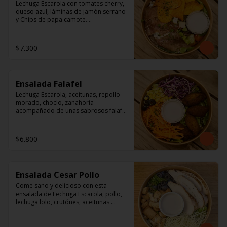
Lechuga Escarola con tomates cherry, 
queso azul, láminas de jamón serrano 
y Chips de papa camote.

Aderezo a base de mayonesa.
$7.300
Ensalada Falafel
Lechuga Escarola, aceitunas, repollo 
morado, choclo, zanahoria 
acompañado de unas sabrosos falafel 
(garbanzos) 

Aderezo a base de mayonesa.
$6.800
Ensalada Cesar Pollo
Come sano y delicioso con esta 
ensalada de Lechuga Escarola, pollo, 
lechuga lolo, crutónes, aceitunas 
deshuesadas,  queso parmesano.

Aderezo: Aceite Vegetal, agua, vinagre 