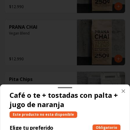
$12.990
PRANA CHAI
Vegan Blend
$12.990
Pita Chips
Café o te + tostadas con palta +
jugo de naranja
$1.400
Este producto no esta disponible
Elige tu preferido
Obligatorio