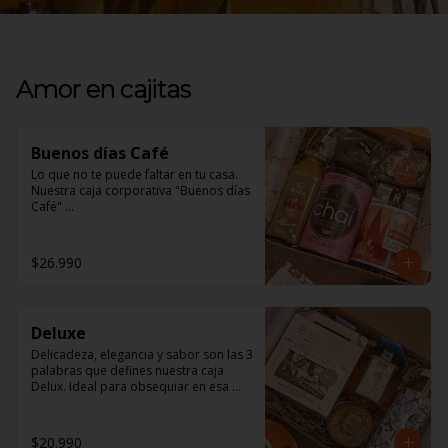
Amor en cajitas
Buenos días Café
Lo que no te puede faltar en tu casa. 

Nuestra caja corporativa "Buenos días 
Café" 

En ella encontrarás:

$26.990
1 jugo Ama Orgánico, inigualable 
sabor natural. 

1 Brownie Fudge, para los amantes de 
Deluxe
lo Vegano y los no tan amantes 
también, de exquisito sabor y textura. 

Delicadeza, elegancia y sabor son las 3 
palabras que defines nuestra caja 
1 Mix de frutos secos, un saludable 
Delux. Ideal para obsequiar en esa 
snack para todo momento. 

ocasión especial 

1 tazón Nómade, ¡será tu favorito!. 

En ella encontrarás: 

$20.990