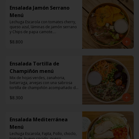
Ensalada Jamón Serrano
Menú
Lechuga Escarola con tomates cherry, 
queso azul, láminas de jamón serrano 
y Chips de papa camote.

Aderezo a base de mayonesa.
$8.800
Ensalada Tortilla de
Champiñón menú
Mix de hojas verdes, zanahoria, 
betarraga, arvejas con una sabrosa 
tortilla de champiñón acompañado de 
un dressing de mayonesa, jugo de 
$8.300
limón, sal, cúrcuma, comino y 
pimienta.
Ensalada Mediterránea
Menú
Lechuga Escarola, Fajita, Pollo, choclo, 
tomate, huevo cocido, queso 