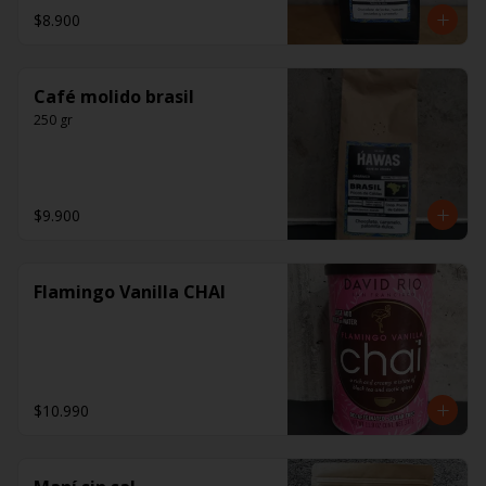
$8.900
Café molido brasil
250 gr
$9.900
Flamingo Vanilla CHAI
$10.990