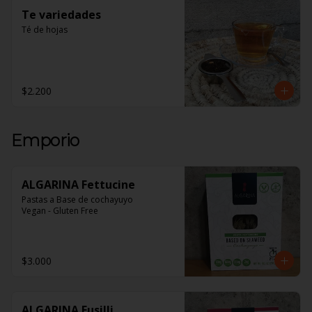
Te variedades
Té de hojas
$2.200
Emporio
ALGARINA Fettucine
Pastas a Base de cochayuyo 

Vegan - Gluten Free
$3.000
ALGARINA Fusilli