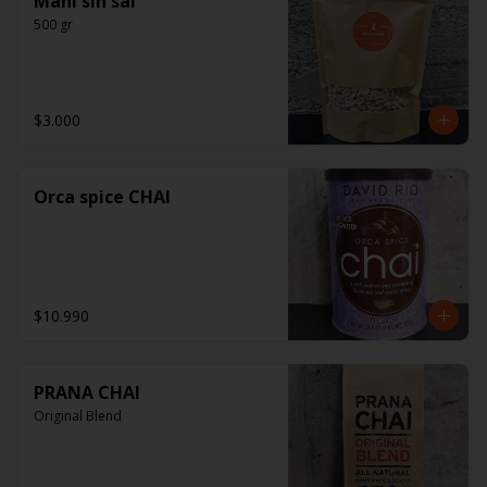
Maní sin sal
500 gr
$3.000
Orca spice CHAI
$10.990
PRANA CHAI
Original Blend