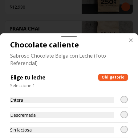
$12.990
PRANA CHAI
Vegan Blend
Chocolate caliente
Sabroso Chocolate Belga con Leche (Foto
$12.990
Referencial)
Elige tu leche
Obligatorio
Pita Chips
Seleccione 1
Entera
Descremada
$1.400
Sin lactosa