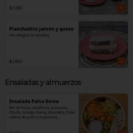
1 Croissant de Jamón y Queso

$7.200
1 Jugo de Naranja Recién exprimido

**Todos nuestros desayunos vienen 
en Cajas perfectas Para regalar!**
Planchadito jamón y queso
Pan integral de semillas
$2.800
Ensaladas y almuerzos
Ensalada Palta Reina
Mix de hojas, zanahoria, aceitunas, 
choclo, tomate cherry, ciboulette, Palta 
rellena de pollo y mayonesa, 
acompañado de un dressing de 
mayonesa, jugo de limón, sal, 
cúrcuma, comino y pimienta.