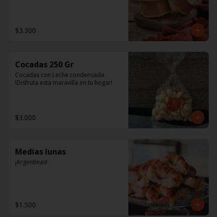
tienen una colección de Uvas 
Varietales y los únicos Jugos Chilenos 
de exportación. Tienen un 
extraordinario sabor y aroma, y son 
$3.300
fuente natural de antioxidantes y 
polifenoles.
Cocadas 250 Gr
Cocadas con Leche condensada. 
!Disfruta esta maravilla en tu hogar!
$3.000
Medias lunas
¡Argentinas!
$1.500