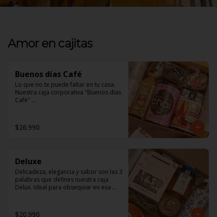
Amor en cajitas
Buenos días Café
Lo que no te puede faltar en tu casa. 

Nuestra caja corporativa "Buenos días 
Café" 

En ella encontrarás:

$26.990
1 jugo Ama Orgánico, inigualable 
sabor natural. 

1 Brownie Fudge, para los amantes de 
Deluxe
lo Vegano y los no tan amantes 
también, de exquisito sabor y textura. 

Delicadeza, elegancia y sabor son las 3 
palabras que defines nuestra caja 
1 Mix de frutos secos, un saludable 
Delux. Ideal para obsequiar en esa 
snack para todo momento. 

ocasión especial 

1 tazón Nómade, ¡será tu favorito!. 

En ella encontrarás: 

$20.990