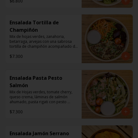
$6.800
Ensalada Tortilla de
Champiñón
Mix de hojas verdes, zanahoria, 
betarraga, arvejas con una sabrosa 
tortilla de champiñón acompañado de 
un dressing de mayonesa, jugo de 
$7.300
limón, sal, cúrcuma, comino y 
pimienta.
Ensalada Pasta Pesto
Salmón
Mix de Hojas verdes, tomate cherry, 
queso crema, láminas de salmón 
ahumado, pasta rigati con pesto 
acompañado con dressing de 
$7.300
mayonesa, jugo de limón, sal, 
cúrcuma, comino y pimienta.
Ensalada Jamón Serrano