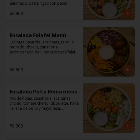
ahumado, pasta rigati con pesto 
acompañado con dressing de 
$8.800
mayonesa, jugo de limón, sal, 
cúrcuma, comino y pimienta.
Ensalada Falafel Menú
Lechuga Escarola, aceitunas, repollo 
morado, choclo, zanahoria 
acompañado de unas sabrosos falafel 
(garbanzos) 

Aderezo a base de mayonesa.
$8.300
Ensalada Palta Reina menú
Mix de hojas, zanahoria, aceitunas, 
choclo, tomate cherry, ciboulette, Palta 
rellena de pollo y mayonesa, 
acompañado de un dressing de 
mayonesa, jugo de limón, sal, 
cúrcuma, comino y pimienta.
$8.300