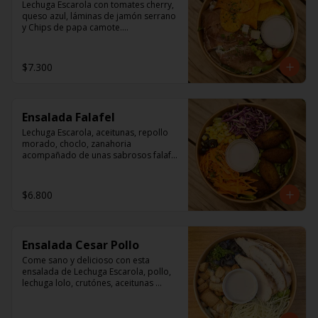
Lechuga Escarola con tomates cherry, 
queso azul, láminas de jamón serrano 
y Chips de papa camote.

Aderezo a base de mayonesa.
$7.300
Ensalada Falafel
Lechuga Escarola, aceitunas, repollo 
morado, choclo, zanahoria 
acompañado de unas sabrosos falafel 
(garbanzos) 

Aderezo a base de mayonesa.
$6.800
Ensalada Cesar Pollo
Come sano y delicioso con esta 
ensalada de Lechuga Escarola, pollo, 
lechuga lolo, crutónes, aceitunas 
deshuesadas,  queso parmesano.

Aderezo: Aceite Vegetal, agua, vinagre 