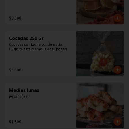
tienen una colección de Uvas 
Varietales y los únicos Jugos Chilenos 
de exportación. Tienen un 
extraordinario sabor y aroma, y son 
$3.300
fuente natural de antioxidantes y 
polifenoles.
Cocadas 250 Gr
Cocadas con Leche condensada. 
!Disfruta esta maravilla en tu hogar!
$3.000
Medias lunas
¡Argentinas!
$1.500