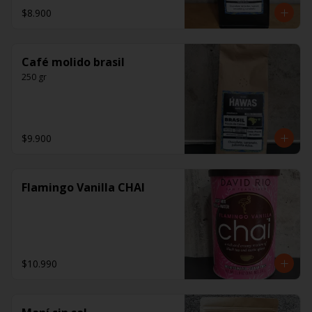
$8.900
Café molido brasil
250 gr
$9.900
Flamingo Vanilla CHAI
$10.990