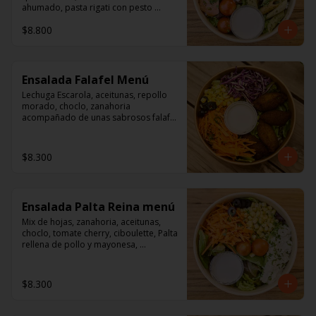
ahumado, pasta rigati con pesto 
acompañado con dressing de 
$8.800
mayonesa, jugo de limón, sal, 
cúrcuma, comino y pimienta.
Ensalada Falafel Menú
Lechuga Escarola, aceitunas, repollo 
morado, choclo, zanahoria 
acompañado de unas sabrosos falafel 
(garbanzos) 

Aderezo a base de mayonesa.
$8.300
Ensalada Palta Reina menú
Mix de hojas, zanahoria, aceitunas, 
choclo, tomate cherry, ciboulette, Palta 
rellena de pollo y mayonesa, 
acompañado de un dressing de 
mayonesa, jugo de limón, sal, 
cúrcuma, comino y pimienta.
$8.300