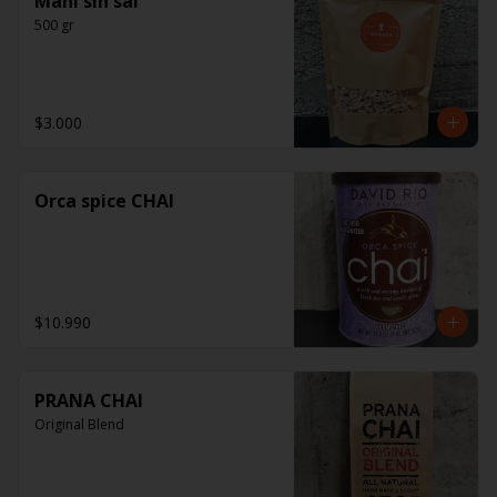
Maní sin sal
500 gr
$3.000
Orca spice CHAI
$10.990
PRANA CHAI
Original Blend