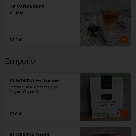
Te variedades
Té de hojas
$2.200
Emporio
ALGARINA Fettucine
Pastas a Base de cochayuyo 

Vegan - Gluten Free
$3.000
ALGARINA Fusilli