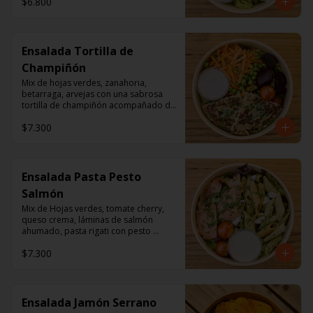
$6.800
Ensalada Tortilla de
Champiñón
Mix de hojas verdes, zanahoria, 
betarraga, arvejas con una sabrosa 
tortilla de champiñón acompañado de 
un dressing de mayonesa, jugo de 
$7.300
limón, sal, cúrcuma, comino y 
pimienta.
Ensalada Pasta Pesto
Salmón
Mix de Hojas verdes, tomate cherry, 
queso crema, láminas de salmón 
ahumado, pasta rigati con pesto 
acompañado con dressing de 
$7.300
mayonesa, jugo de limón, sal, 
cúrcuma, comino y pimienta.
Ensalada Jamón Serrano