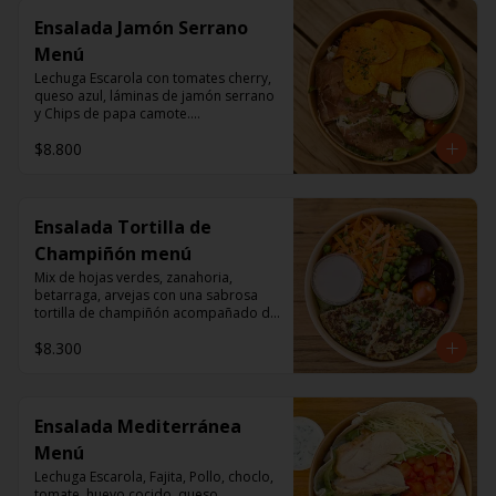
Ensalada Jamón Serrano
Menú
Lechuga Escarola con tomates cherry, 
queso azul, láminas de jamón serrano 
y Chips de papa camote.

Aderezo a base de mayonesa.
$8.800
Ensalada Tortilla de
Champiñón menú
Mix de hojas verdes, zanahoria, 
betarraga, arvejas con una sabrosa 
tortilla de champiñón acompañado de 
un dressing de mayonesa, jugo de 
$8.300
limón, sal, cúrcuma, comino y 
pimienta.
Ensalada Mediterránea
Menú
Lechuga Escarola, Fajita, Pollo, choclo, 
tomate, huevo cocido, queso 