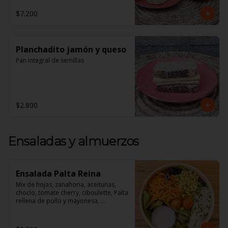
1 Croissant de Jamón y Queso

$7.200
1 Jugo de Naranja Recién exprimido

**Todos nuestros desayunos vienen 
en Cajas perfectas Para regalar!**
Planchadito jamón y queso
Pan integral de semillas
$2.800
Ensaladas y almuerzos
Ensalada Palta Reina
Mix de hojas, zanahoria, aceitunas, 
choclo, tomate cherry, ciboulette, Palta 
rellena de pollo y mayonesa, 
acompañado de un dressing de 
mayonesa, jugo de limón, sal, 
cúrcuma, comino y pimienta.