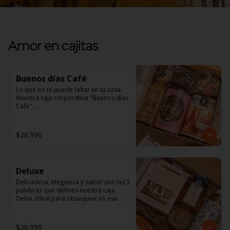
Amor en cajitas
Buenos días Café
Lo que no te puede faltar en tu casa. 

Nuestra caja corporativa "Buenos días 
Café" 

En ella encontrarás:

$26.990
1 jugo Ama Orgánico, inigualable 
sabor natural. 

1 Brownie Fudge, para los amantes de 
Deluxe
lo Vegano y los no tan amantes 
también, de exquisito sabor y textura. 

Delicadeza, elegancia y sabor son las 3 
palabras que defines nuestra caja 
1 Mix de frutos secos, un saludable 
Delux. Ideal para obsequiar en esa 
snack para todo momento. 

ocasión especial 

1 tazón Nómade, ¡será tu favorito!. 

En ella encontrarás: 

$20.990