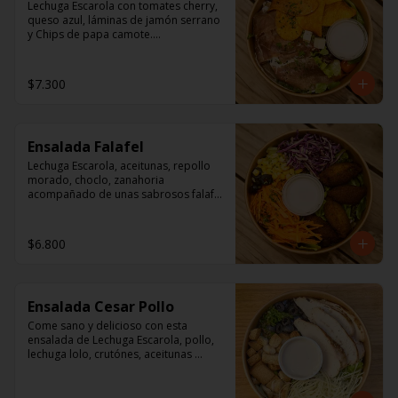
Lechuga Escarola con tomates cherry, 
queso azul, láminas de jamón serrano 
y Chips de papa camote.

Aderezo a base de mayonesa.
$7.300
Ensalada Falafel
Lechuga Escarola, aceitunas, repollo 
morado, choclo, zanahoria 
acompañado de unas sabrosos falafel 
(garbanzos) 

Aderezo a base de mayonesa.
$6.800
Ensalada Cesar Pollo
Come sano y delicioso con esta 
ensalada de Lechuga Escarola, pollo, 
lechuga lolo, crutónes, aceitunas 
deshuesadas,  queso parmesano.

Aderezo: Aceite Vegetal, agua, vinagre 