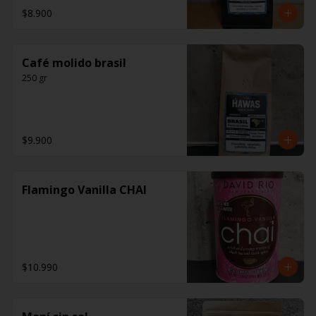
$8.900
Café molido brasil
250 gr
$9.900
Flamingo Vanilla CHAI
$10.990