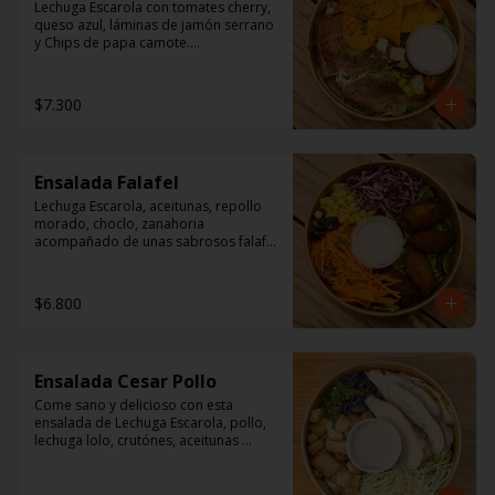
Lechuga Escarola con tomates cherry, 
queso azul, láminas de jamón serrano 
y Chips de papa camote.

Aderezo a base de mayonesa.
$7.300
Ensalada Falafel
Lechuga Escarola, aceitunas, repollo 
morado, choclo, zanahoria 
acompañado de unas sabrosos falafel 
(garbanzos) 

Aderezo a base de mayonesa.
$6.800
Ensalada Cesar Pollo
Come sano y delicioso con esta 
ensalada de Lechuga Escarola, pollo, 
lechuga lolo, crutónes, aceitunas 
deshuesadas,  queso parmesano.

Aderezo: Aceite Vegetal, agua, vinagre 