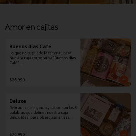
Amor en cajitas
Buenos días Café
Lo que no te puede faltar en tu casa. 

Nuestra caja corporativa "Buenos días 
Café" 

En ella encontrarás:

$26.990
1 jugo Ama Orgánico, inigualable 
sabor natural. 

1 Brownie Fudge, para los amantes de 
Deluxe
lo Vegano y los no tan amantes 
también, de exquisito sabor y textura. 

Delicadeza, elegancia y sabor son las 3 
palabras que defines nuestra caja 
1 Mix de frutos secos, un saludable 
Delux. Ideal para obsequiar en esa 
snack para todo momento. 

ocasión especial 

1 tazón Nómade, ¡será tu favorito!. 

En ella encontrarás: 

$20.990