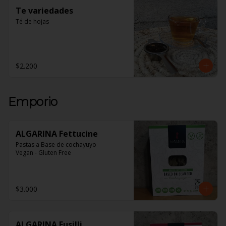
Te variedades
Té de hojas
$2.200
Emporio
ALGARINA Fettucine
Pastas a Base de cochayuyo 

Vegan - Gluten Free
$3.000
ALGARINA Fusilli