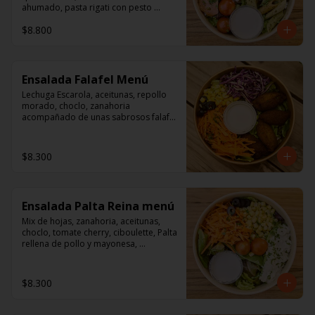
ahumado, pasta rigati con pesto 
acompañado con dressing de 
$8.800
mayonesa, jugo de limón, sal, 
cúrcuma, comino y pimienta.
Ensalada Falafel Menú
Lechuga Escarola, aceitunas, repollo 
morado, choclo, zanahoria 
acompañado de unas sabrosos falafel 
(garbanzos) 

Aderezo a base de mayonesa.
$8.300
Ensalada Palta Reina menú
Mix de hojas, zanahoria, aceitunas, 
choclo, tomate cherry, ciboulette, Palta 
rellena de pollo y mayonesa, 
acompañado de un dressing de 
mayonesa, jugo de limón, sal, 
cúrcuma, comino y pimienta.
$8.300