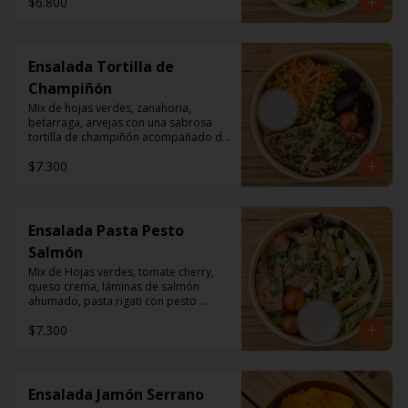
$6.800
Ensalada Tortilla de
Champiñón
Mix de hojas verdes, zanahoria, 
betarraga, arvejas con una sabrosa 
tortilla de champiñón acompañado de 
un dressing de mayonesa, jugo de 
$7.300
limón, sal, cúrcuma, comino y 
pimienta.
Ensalada Pasta Pesto
Salmón
Mix de Hojas verdes, tomate cherry, 
queso crema, láminas de salmón 
ahumado, pasta rigati con pesto 
acompañado con dressing de 
$7.300
mayonesa, jugo de limón, sal, 
cúrcuma, comino y pimienta.
Ensalada Jamón Serrano