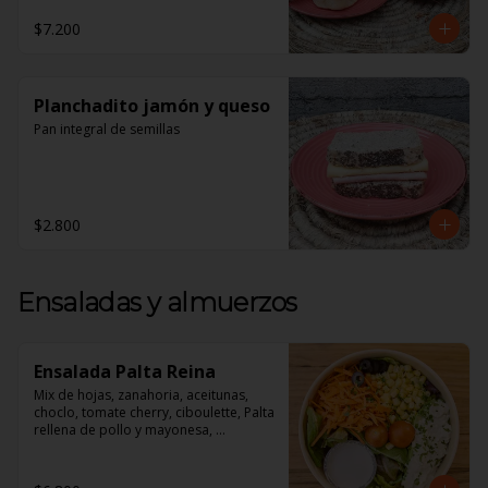
1 Croissant de Jamón y Queso

$7.200
1 Jugo de Naranja Recién exprimido

**Todos nuestros desayunos vienen 
en Cajas perfectas Para regalar!**
Planchadito jamón y queso
Pan integral de semillas
$2.800
Ensaladas y almuerzos
Ensalada Palta Reina
Mix de hojas, zanahoria, aceitunas, 
choclo, tomate cherry, ciboulette, Palta 
rellena de pollo y mayonesa, 
acompañado de un dressing de 
mayonesa, jugo de limón, sal, 
cúrcuma, comino y pimienta.