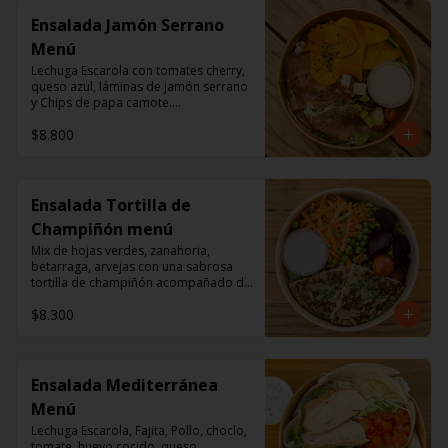
Ensalada Jamón Serrano
Menú
Lechuga Escarola con tomates cherry, 
queso azul, láminas de jamón serrano 
y Chips de papa camote.

Aderezo a base de mayonesa.
$8.800
Ensalada Tortilla de
Champiñón menú
Mix de hojas verdes, zanahoria, 
betarraga, arvejas con una sabrosa 
tortilla de champiñón acompañado de 
un dressing de mayonesa, jugo de 
$8.300
limón, sal, cúrcuma, comino y 
pimienta.
Ensalada Mediterránea
Menú
Lechuga Escarola, Fajita, Pollo, choclo, 
tomate, huevo cocido, queso 