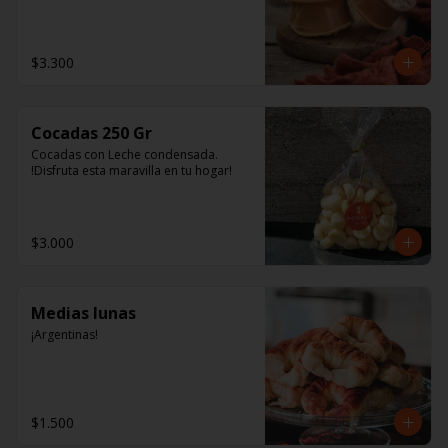
tienen una colección de Uvas 
Varietales y los únicos Jugos Chilenos 
de exportación. Tienen un 
extraordinario sabor y aroma, y son 
$3.300
fuente natural de antioxidantes y 
polifenoles.
Cocadas 250 Gr
Cocadas con Leche condensada. 
!Disfruta esta maravilla en tu hogar!
$3.000
Medias lunas
¡Argentinas!
$1.500