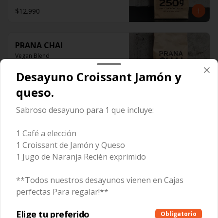
$12.990
PRANA CHAI
Vegan Blend
Desayuno Croissant Jamón y
queso.
$12.990
Sabroso desayuno para 1 que incluye:
Pita Chips
1 Café a elección
1 Croissant de Jamón y Queso
1 Jugo de Naranja Recién exprimido
**Todos nuestros desayunos vienen en Cajas
$1.400
perfectas Para regalar!**
Elige tu preferido
Obligatorio