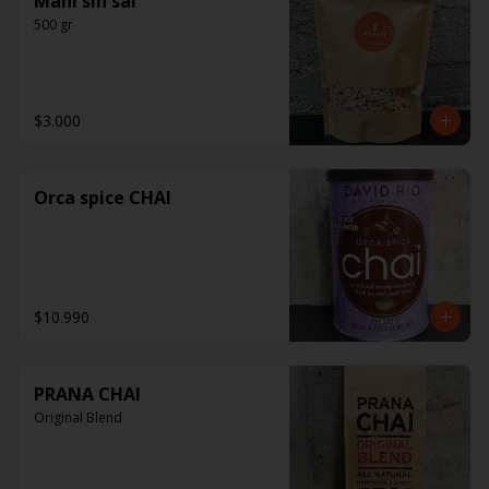
Maní sin sal
500 gr
$3.000
Orca spice CHAI
$10.990
PRANA CHAI
Original Blend