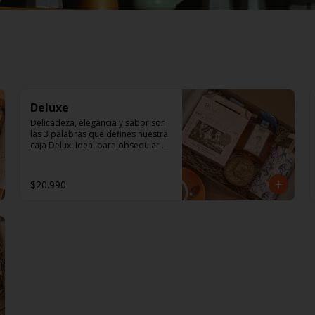
Deluxe
Delicadeza, elegancia y sabor son 
las 3 palabras que defines nuestra 
caja Delux. Ideal para obsequiar 
en esa ocasión especial 

En ella encontrarás: 

$20.990
1  Pita sticks Canela 120 gr, 
Nuestra Pita Sticks de canela con 
un toque dulce, crocantes y 
deliciosas. Ideal para un café en la 
mañana, un té en la tarde, un 
queso blanco en el aperitivo o 
simplemente solas como snack. En 
un precioso packaging reciclable, 
bolsa 100% compostable, apta 
para veganos y alergias 
alimentarias.
