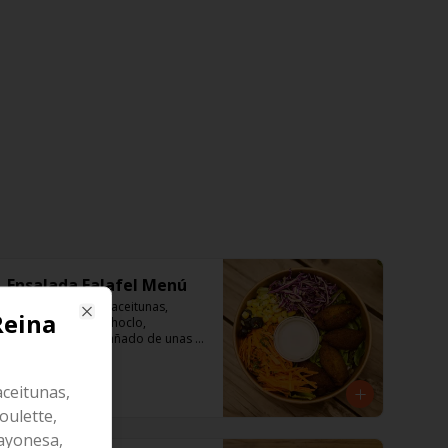
Ensalada Falafel Menú
Lechuga Escarola, aceitunas, 
Reina
repollo morado, choclo, 
Close
zanahoria acompañado de unas 
sabrosos falafel (garbanzos) 

Aderezo a base de mayonesa.
aceitunas,
$8.300
oulette,
mayonesa,