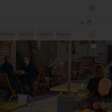
Login
$0
 bebidas
Café y te
Emporio
Regalos