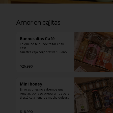
Amor en cajitas
Buenos días Café
Lo que no te puede faltar en tu 
casa. 

Nuestra caja corporativa "Buenos 
días Café" 

En ella encontrarás:

$26.990
1 jugo Ama Orgánico, inigualable 
sabor natural. 

Mini honey
1 Brownie Fudge, para los 
amantes de lo Vegano y los no tan 
En ocasiones no sabemos que 
amantes también, de exquisito 
regalar, por eso preparamos para 
sabor y textura. 

ti está caja llena de mucha dulzura, 
sabemos que será la sorpresa 
1 Mix de frutos secos, un 
perfecta.

saludable snack para todo 
$18.990
momento. 
