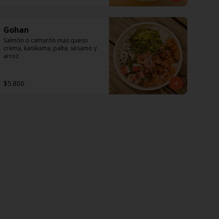
vinagre blanco, salsa inglesa, 
mayonesa y pasta de anchoas.
Gohan
Salmón o camarón mas queso 
crema, kanikama, palta, sésamo y 
arroz
$5.800