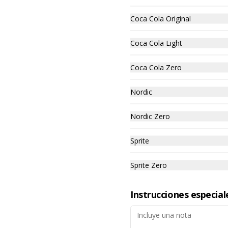
Quiche espinaca y queso fresco: 
Coca Cola Original
Espinaca fresca, queso fresco y 
Liaison (Crema de leche con 
huevo); gratinado con queso 
Coca Cola Light
parmesano.
Coca Cola Zero
Capuccino + dulce
Nordic
Elige tu café y tentación preferida
Nordic Zero
Sprite
$3.500
Sprite Zero
Planchadito jamón y
queso
Instrucciones especial
Pan integral de semillas