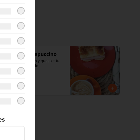
Croissant + capuccino
Croissant de jamón y queso + tu 
capuccino preferido
$4.800
es