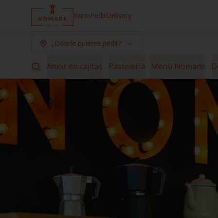
Inicio
Pedir
Delivery
¿Dónde quieres pedir?
Amor en cajitas
Pastelería
Menú Nomade
D