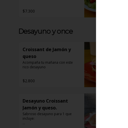
$7.300
Desayuno y once
Croissant de Jamón y
queso
Acompaña tu mañana con este 
rico desayuno
$2.800
Desayuno Croissant
Jamón y queso.
Sabroso desayuno para 1 que 
incluye:

1 Café a elección
