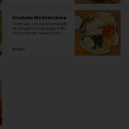
Ensalada Mediterránea
Come sano con nuestra ensalada 
de lechuga Escarola, Fajita, Pollo, 
choclo, tomate, huevo cocido, 
queso parmesano y aceitunas 
deshuesadas.

$5.800
Aderezo: Mayonesa y perejil.