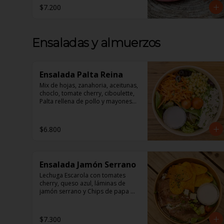
$7.200
1 Croissant de Jamón y Queso

1 Jugo de Naranja Recién 
exprimido

**Todos nuestros desayunos 
Ensaladas y almuerzos
vienen en Cajas perfectas Para 
regalar!**
Ensalada Palta Reina
Mix de hojas, zanahoria, aceitunas, 
choclo, tomate cherry, ciboulette, 
Palta rellena de pollo y mayonesa, 
acompañado de un dressing de 
mayonesa, jugo de limón, sal, 
cúrcuma, comino y pimienta.
$6.800
Ensalada Jamón Serrano
Lechuga Escarola con tomates 
cherry, queso azul, láminas de 
jamón serrano y Chips de papa 
camote.

Aderezo a base de mayonesa.
$7.300