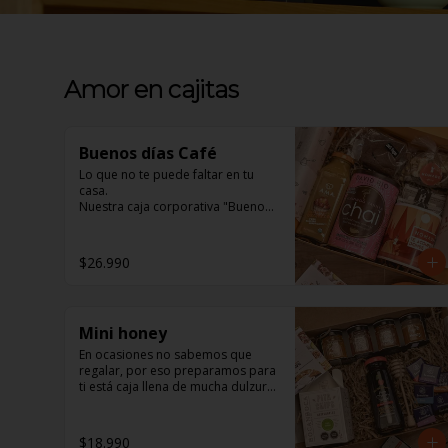
Amor en cajitas
Buenos días Café
Lo que no te puede faltar en tu 
casa. 

Nuestra caja corporativa "Buenos 
días Café" 

En ella encontrarás:

$26.990
1 jugo Ama Orgánico, inigualable 
sabor natural. 

Mini honey
1 Brownie Fudge, para los 
amantes de lo Vegano y los no tan 
En ocasiones no sabemos que 
amantes también, de exquisito 
regalar, por eso preparamos para 
sabor y textura. 

ti está caja llena de mucha dulzura, 
sabemos que será la sorpresa 
1 Mix de frutos secos, un 
perfecta.

saludable snack para todo 
$18.990
momento. 
