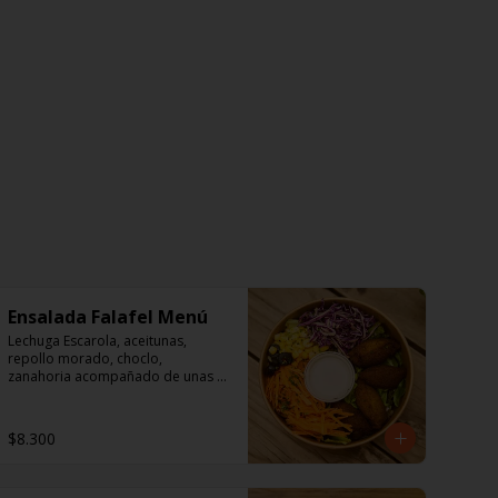
Ensalada Falafel Menú
Lechuga Escarola, aceitunas, 
repollo morado, choclo, 
zanahoria acompañado de unas 
sabrosos falafel (garbanzos) 

Aderezo a base de mayonesa.
$8.300