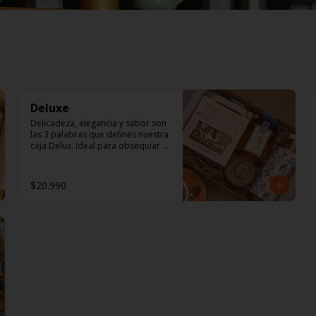
Deluxe
Delicadeza, elegancia y sabor son 
las 3 palabras que defines nuestra 
caja Delux. Ideal para obsequiar 
en esa ocasión especial 

En ella encontrarás: 

$20.990
1  Pita sticks Canela 120 gr, 
Nuestra Pita Sticks de canela con 
un toque dulce, crocantes y 
deliciosas. Ideal para un café en la 
mañana, un té en la tarde, un 
queso blanco en el aperitivo o 
simplemente solas como snack. En 
un precioso packaging reciclable, 
bolsa 100% compostable, apta 
para veganos y alergias 
alimentarias.
