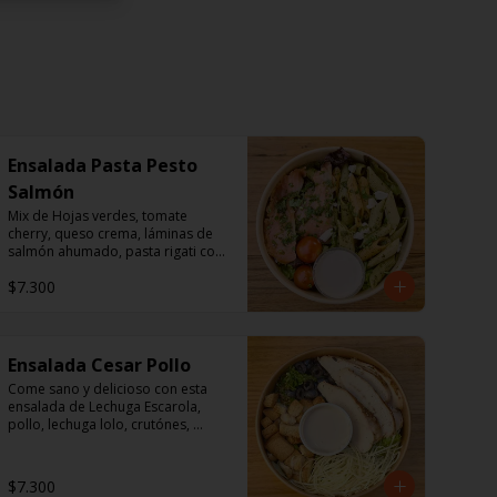
Ensalada Pasta Pesto
Salmón
Mix de Hojas verdes, tomate 
cherry, queso crema, láminas de 
salmón ahumado, pasta rigati con 
pesto acompañado con dressing 
$7.300
de mayonesa, jugo de limón, sal, 
cúrcuma, comino y pimienta.
Ensalada Cesar Pollo
Come sano y delicioso con esta 
ensalada de Lechuga Escarola, 
pollo, lechuga lolo, crutónes, 
aceitunas deshuesadas,  queso 
parmesano.

$7.300
Aderezo: Aceite Vegetal, agua, 