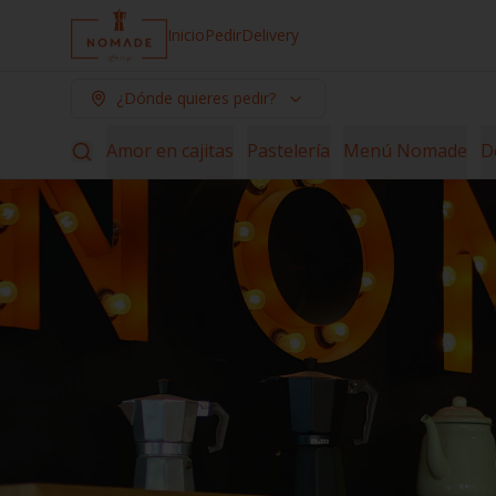
Inicio
Pedir
Delivery
¿Dónde quieres pedir?
Amor en cajitas
Pastelería
Menú Nomade
D