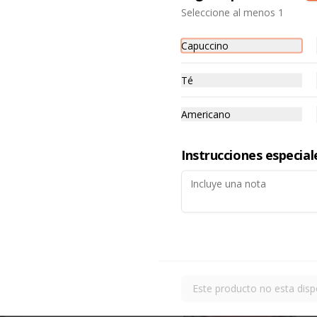
Seleccione al menos 1
Quiche espinaca y queso fresco: 
Espinaca fresca, queso fresco y 
Liaison (Crema de leche con 
Capuccino
huevo); gratinado con queso 
parmesano.
Té
Americano
Capuccino + dulce
Elige tu café y tentación preferida
Instrucciones especial
$3.500
Planchadito jamón y
queso
Pan integral de semillas
Este producto no esta disp