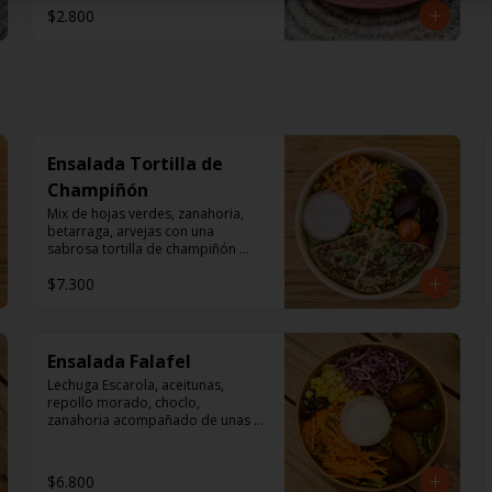
$2.800
Ensalada Tortilla de
Champiñón
Mix de hojas verdes, zanahoria, 
betarraga, arvejas con una 
sabrosa tortilla de champiñón 
acompañado de un dressing de 
$7.300
mayonesa, jugo de limón, sal, 
cúrcuma, comino y pimienta.
Ensalada Falafel
Lechuga Escarola, aceitunas, 
repollo morado, choclo, 
zanahoria acompañado de unas 
sabrosos falafel (garbanzos) 

Aderezo a base de mayonesa.
$6.800