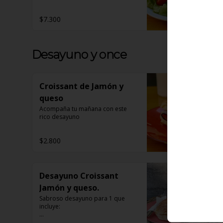
$7.300
Desayuno y once
Croissant de Jamón y
queso
Acompaña tu mañana con este 
rico desayuno
$2.800
Desayuno Croissant
Jamón y queso.
Sabroso desayuno para 1 que 
incluye:

1 Café a elección
