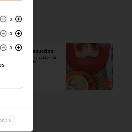
0
0
0
Croissant + capuccino
Croissant de jamón y queso + tu 
capuccino preferido
es
$4.800
onible