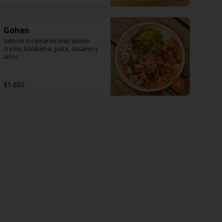
vinagre blanco, salsa inglesa, 
mayonesa y pasta de anchoas.
Gohan
Salmón o camarón mas queso 
crema, kanikama, palta, sésamo y 
arroz
$5.800