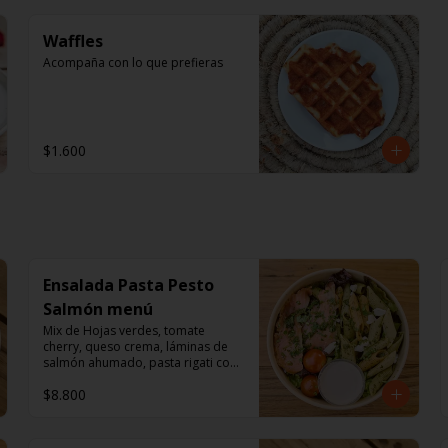
Waffles
Acompaña con lo que prefieras
$1.600
Ensalada Pasta Pesto
Salmón menú
Mix de Hojas verdes, tomate 
cherry, queso crema, láminas de 
salmón ahumado, pasta rigati con 
pesto acompañado con dressing 
$8.800
de mayonesa, jugo de limón, sal, 
cúrcuma, comino y pimienta.