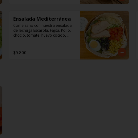
Ensalada Mediterránea
Come sano con nuestra ensalada 
de lechuga Escarola, Fajita, Pollo, 
choclo, tomate, huevo cocido, 
queso parmesano y aceitunas 
deshuesadas.

$5.800
Aderezo: Mayonesa y perejil.