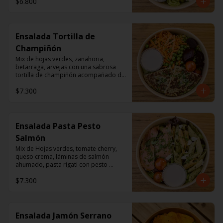
$6.800
Ensalada Tortilla de
Champiñón
Mix de hojas verdes, zanahoria, 
betarraga, arvejas con una sabrosa 
tortilla de champiñón acompañado de 
un dressing de mayonesa, jugo de 
$7.300
limón, sal, cúrcuma, comino y 
pimienta.
Ensalada Pasta Pesto
Salmón
Mix de Hojas verdes, tomate cherry, 
queso crema, láminas de salmón 
ahumado, pasta rigati con pesto 
acompañado con dressing de 
$7.300
mayonesa, jugo de limón, sal, 
cúrcuma, comino y pimienta.
Ensalada Jamón Serrano