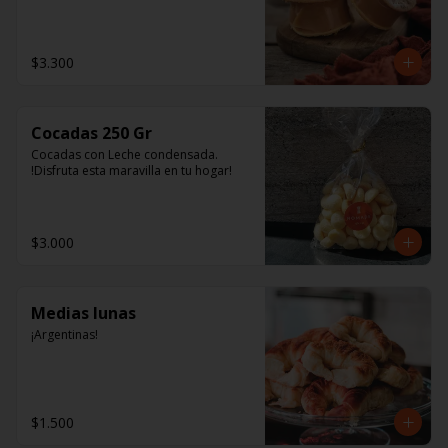
tienen una colección de Uvas 
Varietales y los únicos Jugos Chilenos 
de exportación. Tienen un 
extraordinario sabor y aroma, y son 
$3.300
fuente natural de antioxidantes y 
polifenoles.
Cocadas 250 Gr
Cocadas con Leche condensada. 
!Disfruta esta maravilla en tu hogar!
$3.000
Medias lunas
¡Argentinas!
$1.500