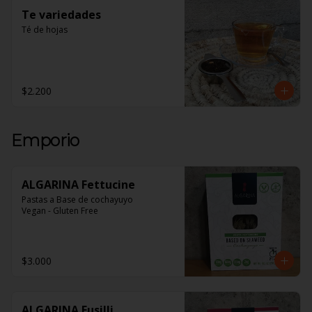
Te variedades
Té de hojas
$2.200
Emporio
ALGARINA Fettucine
Pastas a Base de cochayuyo 

Vegan - Gluten Free
$3.000
ALGARINA Fusilli