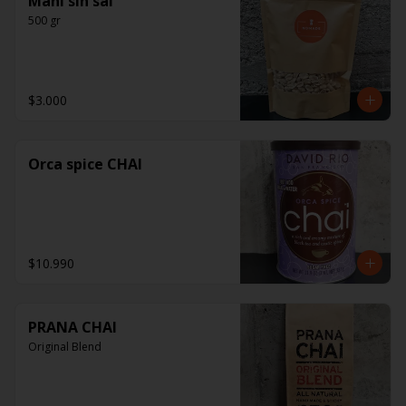
Maní sin sal
500 gr
$3.000
Orca spice CHAI
$10.990
PRANA CHAI
Original Blend