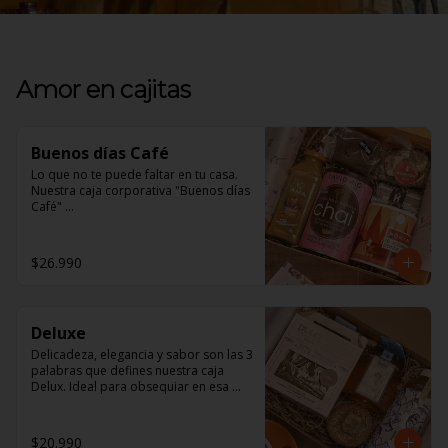
Amor en cajitas
Buenos días Café
Lo que no te puede faltar en tu casa. 

Nuestra caja corporativa "Buenos días 
Café" 

En ella encontrarás:

$26.990
1 jugo Ama Orgánico, inigualable 
sabor natural. 

1 Brownie Fudge, para los amantes de 
Deluxe
lo Vegano y los no tan amantes 
también, de exquisito sabor y textura. 

Delicadeza, elegancia y sabor son las 3 
palabras que defines nuestra caja 
1 Mix de frutos secos, un saludable 
Delux. Ideal para obsequiar en esa 
snack para todo momento. 

ocasión especial 

1 tazón Nómade, ¡será tu favorito!. 

En ella encontrarás: 

$20.990