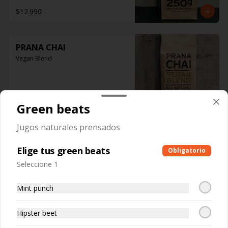
$12.990
PRANA CHAI
Vegan Blend
$12.990
Green beats
Jugos naturales prensados
Pita Chips
Elige tus green beats
Obligatorio
Seleccione 1
Mint punch
$1.400
Hipster beet