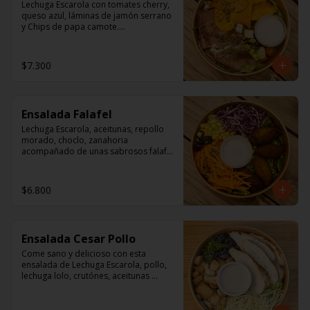
Lechuga Escarola con tomates cherry, 
queso azul, láminas de jamón serrano 
y Chips de papa camote.

Aderezo a base de mayonesa.
$7.300
Ensalada Falafel
Lechuga Escarola, aceitunas, repollo 
morado, choclo, zanahoria 
acompañado de unas sabrosos falafel 
(garbanzos) 

Aderezo a base de mayonesa.
$6.800
Ensalada Cesar Pollo
Come sano y delicioso con esta 
ensalada de Lechuga Escarola, pollo, 
lechuga lolo, crutónes, aceitunas 
deshuesadas,  queso parmesano.

Aderezo: Aceite Vegetal, agua, vinagre 