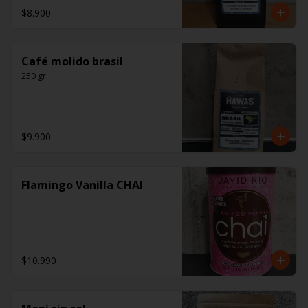
$8.900
Café molido brasil
250 gr
$9.900
Flamingo Vanilla CHAI
$10.990