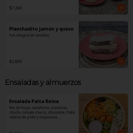
1 Croissant de Jamón y Queso

$7.200
1 Jugo de Naranja Recién exprimido

**Todos nuestros desayunos vienen 
en Cajas perfectas Para regalar!**
Planchadito jamón y queso
Pan integral de semillas
$2.800
Ensaladas y almuerzos
Ensalada Palta Reina
Mix de hojas, zanahoria, aceitunas, 
choclo, tomate cherry, ciboulette, Palta 
rellena de pollo y mayonesa, 
acompañado de un dressing de 
mayonesa, jugo de limón, sal, 
cúrcuma, comino y pimienta.