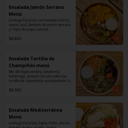
Ensalada Jamón Serrano
Menú
Lechuga Escarola con tomates cherry, 
queso azul, láminas de jamón serrano 
y Chips de papa camote.

Aderezo a base de mayonesa.
$8.800
Ensalada Tortilla de
Champiñón menú
Mix de hojas verdes, zanahoria, 
betarraga, arvejas con una sabrosa 
tortilla de champiñón acompañado de 
un dressing de mayonesa, jugo de 
$8.300
limón, sal, cúrcuma, comino y 
pimienta.
Ensalada Mediterránea
Menú
Lechuga Escarola, Fajita, Pollo, choclo, 
tomate, huevo cocido, queso 