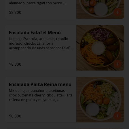
ahumado, pasta rigati con pesto 
acompañado con dressing de 
$8.800
mayonesa, jugo de limón, sal, 
cúrcuma, comino y pimienta.
Ensalada Falafel Menú
Lechuga Escarola, aceitunas, repollo 
morado, choclo, zanahoria 
acompañado de unas sabrosos falafel 
(garbanzos) 

Aderezo a base de mayonesa.
$8.300
Ensalada Palta Reina menú
Mix de hojas, zanahoria, aceitunas, 
choclo, tomate cherry, ciboulette, Palta 
rellena de pollo y mayonesa, 
acompañado de un dressing de 
mayonesa, jugo de limón, sal, 
cúrcuma, comino y pimienta.
$8.300