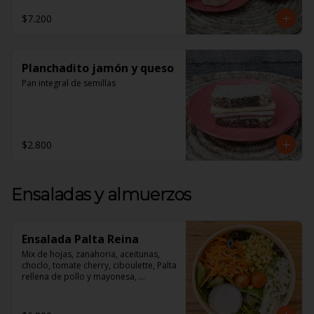
1 Croissant de Jamón y Queso

$7.200
1 Jugo de Naranja Recién exprimido

**Todos nuestros desayunos vienen 
en Cajas perfectas Para regalar!**
Planchadito jamón y queso
Pan integral de semillas
$2.800
Ensaladas y almuerzos
Ensalada Palta Reina
Mix de hojas, zanahoria, aceitunas, 
choclo, tomate cherry, ciboulette, Palta 
rellena de pollo y mayonesa, 
acompañado de un dressing de 
mayonesa, jugo de limón, sal, 
cúrcuma, comino y pimienta.