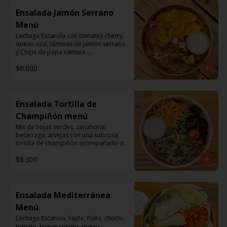
Ensalada Jamón Serrano
Menú
Lechuga Escarola con tomates cherry, 
queso azul, láminas de jamón serrano 
y Chips de papa camote.

Aderezo a base de mayonesa.
$8.800
Ensalada Tortilla de
Champiñón menú
Mix de hojas verdes, zanahoria, 
betarraga, arvejas con una sabrosa 
tortilla de champiñón acompañado de 
un dressing de mayonesa, jugo de 
$8.300
limón, sal, cúrcuma, comino y 
pimienta.
Ensalada Mediterránea
Menú
Lechuga Escarola, Fajita, Pollo, choclo, 
tomate, huevo cocido, queso 