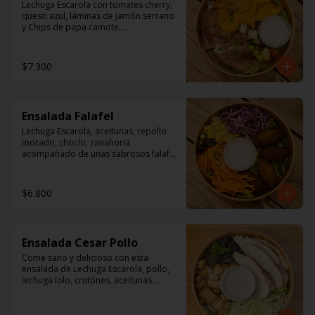
Lechuga Escarola con tomates cherry, 
queso azul, láminas de jamón serrano 
y Chips de papa camote.

Aderezo a base de mayonesa.
$7.300
Ensalada Falafel
Lechuga Escarola, aceitunas, repollo 
morado, choclo, zanahoria 
acompañado de unas sabrosos falafel 
(garbanzos) 

Aderezo a base de mayonesa.
$6.800
Ensalada Cesar Pollo
Come sano y delicioso con esta 
ensalada de Lechuga Escarola, pollo, 
lechuga lolo, crutónes, aceitunas 
deshuesadas,  queso parmesano.

Aderezo: Aceite Vegetal, agua, vinagre 