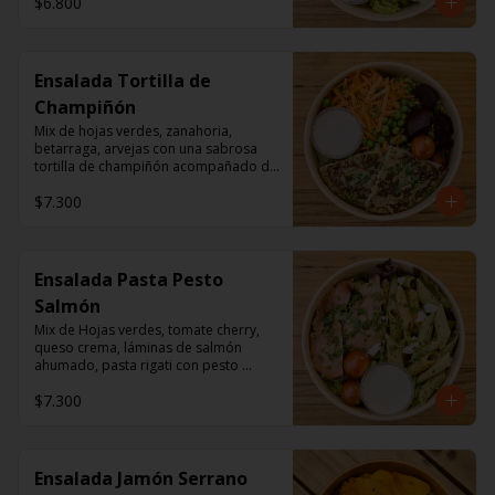
$6.800
Ensalada Tortilla de
Champiñón
Mix de hojas verdes, zanahoria, 
betarraga, arvejas con una sabrosa 
tortilla de champiñón acompañado de 
un dressing de mayonesa, jugo de 
$7.300
limón, sal, cúrcuma, comino y 
pimienta.
Ensalada Pasta Pesto
Salmón
Mix de Hojas verdes, tomate cherry, 
queso crema, láminas de salmón 
ahumado, pasta rigati con pesto 
acompañado con dressing de 
$7.300
mayonesa, jugo de limón, sal, 
cúrcuma, comino y pimienta.
Ensalada Jamón Serrano