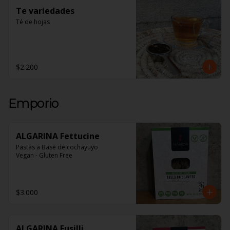
Te variedades
Té de hojas
$2.200
Emporio
ALGARINA Fettucine
Pastas a Base de cochayuyo 

Vegan - Gluten Free
$3.000
ALGARINA Fusilli