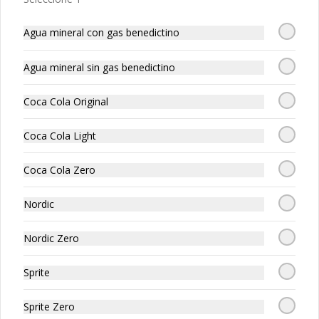
$12.990
Agua mineral con gas benedictino
PRANA CHAI
Agua mineral sin gas benedictino
Vegan Blend
Coca Cola Original
Coca Cola Light
$12.990
Coca Cola Zero
Pita Chips
Nordic
Nordic Zero
Sprite
$1.400
Sprite Zero