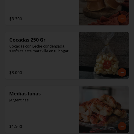
tienen una colección de Uvas 
Varietales y los únicos Jugos Chilenos 
de exportación. Tienen un 
extraordinario sabor y aroma, y son 
$3.300
fuente natural de antioxidantes y 
polifenoles.
Cocadas 250 Gr
Cocadas con Leche condensada. 
!Disfruta esta maravilla en tu hogar!
$3.000
Medias lunas
¡Argentinas!
$1.500