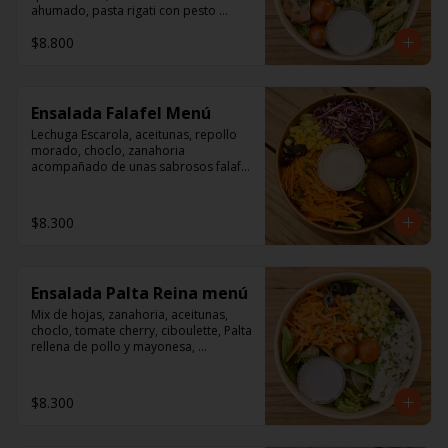
ahumado, pasta rigati con pesto 
acompañado con dressing de 
$8.800
mayonesa, jugo de limón, sal, 
cúrcuma, comino y pimienta.
Ensalada Falafel Menú
Lechuga Escarola, aceitunas, repollo 
morado, choclo, zanahoria 
acompañado de unas sabrosos falafel 
(garbanzos) 

Aderezo a base de mayonesa.
$8.300
Ensalada Palta Reina menú
Mix de hojas, zanahoria, aceitunas, 
choclo, tomate cherry, ciboulette, Palta 
rellena de pollo y mayonesa, 
acompañado de un dressing de 
mayonesa, jugo de limón, sal, 
cúrcuma, comino y pimienta.
$8.300