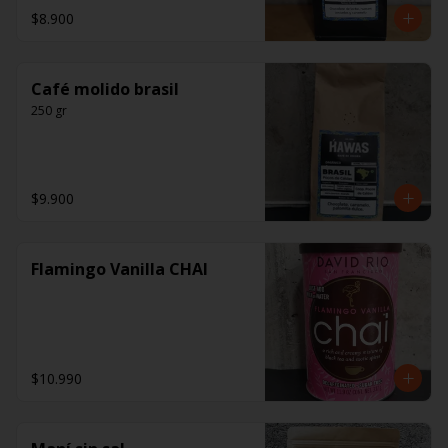
$8.900
Café molido brasil
250 gr
$9.900
Flamingo Vanilla CHAI
$10.990