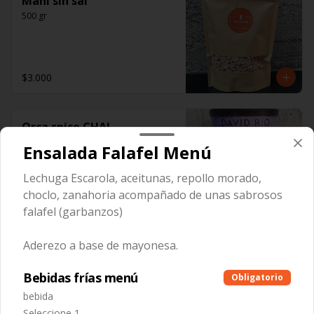
Maní sin sal
500 gr
$3.000
Orca spice CHAI
Ensalada Falafel Menú
Lechuga Escarola, aceitunas, repollo morado,
choclo, zanahoria acompañado de unas sabrosos
$10.990
falafel (garbanzos)
Aderezo a base de mayonesa.
PRANA CHAI
Original Blend
Bebidas frías menú
Obligatorio
bebida
Seleccione 1