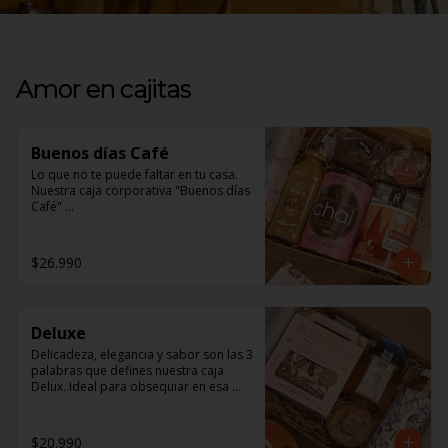
Amor en cajitas
Buenos días Café
Lo que no te puede faltar en tu casa. 

Nuestra caja corporativa "Buenos días 
Café" 

En ella encontrarás:

$26.990
1 jugo Ama Orgánico, inigualable 
sabor natural. 

1 Brownie Fudge, para los amantes de 
Deluxe
lo Vegano y los no tan amantes 
también, de exquisito sabor y textura. 

Delicadeza, elegancia y sabor son las 3 
palabras que defines nuestra caja 
1 Mix de frutos secos, un saludable 
Delux. Ideal para obsequiar en esa 
snack para todo momento. 

ocasión especial 

1 tazón Nómade, ¡será tu favorito!. 

En ella encontrarás: 

$20.990